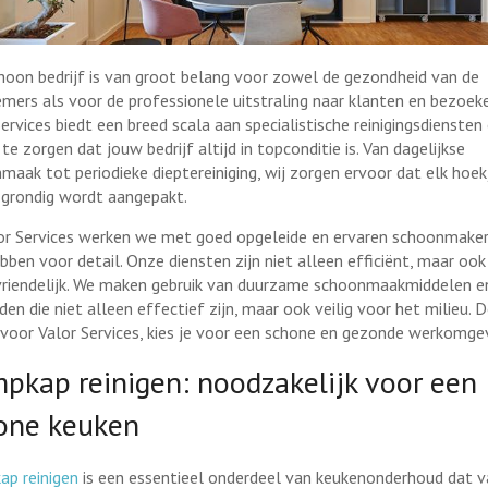
hoon bedrijf is van groot belang voor zowel de gezondheid van de
mers als voor de professionele uitstraling naar klanten en bezoeke
Services biedt een breed scala aan specialistische reinigingsdienste
te zorgen dat jouw bedrijf altijd in topconditie is. Van dagelijkse
maak tot periodieke dieptereiniging, wij zorgen ervoor dat elk hoek
 grondig wordt aangepakt.
lor Services werken we met goed opgeleide en ervaren schoonmaker
bben voor detail. Onze diensten zijn niet alleen efficiënt, maar ook
vriendelijk. We maken gebruik van duurzame schoonmaakmiddelen e
en die niet alleen effectief zijn, maar ook veilig voor het milieu. 
 voor Valor Services, kies je voor een schone en gezonde werkomgev
pkap reinigen: noodzakelijk voor een
one keuken
p reinigen
is een essentieel onderdeel van keukenonderhoud dat v