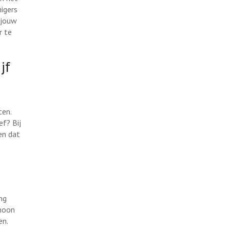
igers
 jouw
r te
jf
ten.
f? Bij
en dat
ng
choon
en.