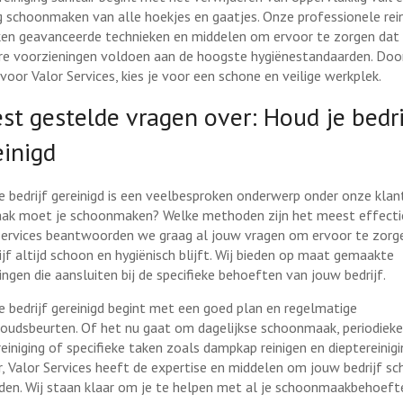
g schoonmaken van alle hoekjes en gaatjes. Onze professionele rein
ken geavanceerde technieken en middelen om ervoor te zorgen dat
ire voorzieningen voldoen aan de hoogste hygiënestandaarden. Doo
voor Valor Services, kies je voor een schone en veilige werkplek.
st gestelde vragen over: Houd je bedri
einigd
e bedrijf gereinigd is een veelbesproken onderwerp onder onze klan
ak moet je schoonmaken? Welke methoden zijn het meest effectie
Services beantwoorden we graag al jouw vragen om ervoor te zorg
ijf altijd schoon en hygiënisch blijft. Wij bieden op maat gemaakte
ingen die aansluiten bij de specifieke behoeften van jouw bedrijf.
e bedrijf gereinigd begint met een goed plan en regelmatige
oudsbeurten. Of het nu gaat om dagelijkse schoonmaak, periodieke
reiniging of specifieke taken zoals dampkap reinigen en dieptereinigi
ir, Valor Services heeft de expertise en middelen om jouw bedrijf s
den. Wij staan klaar om je te helpen met al je schoonmaakbehoeft