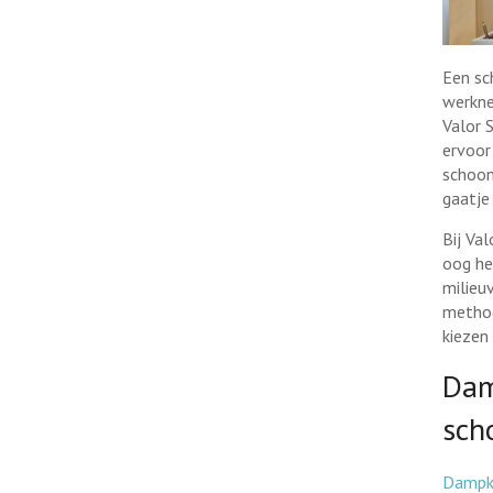
Een sc
werkne
Valor 
ervoor 
schoon
gaatje
Bij Va
oog he
milieu
method
kiezen
Dam
sch
Dampka