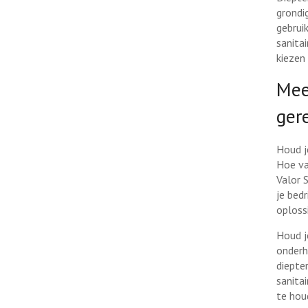
grondi
gebrui
sanita
kiezen 
Mee
ger
Houd j
Hoe va
Valor 
je bedr
oploss
Houd j
onderh
diepte
sanita
te hou