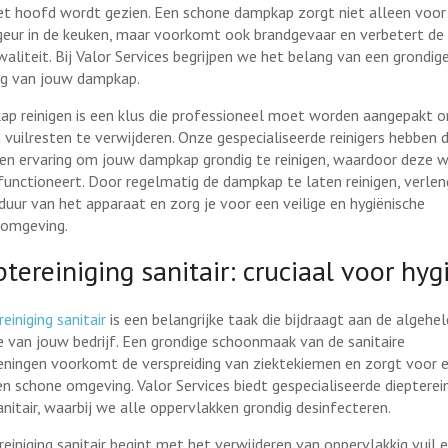
et hoofd wordt gezien. Een schone dampkap zorgt niet alleen voor
 geur in de keuken, maar voorkomt ook brandgevaar en verbetert de
waliteit. Bij Valor Services begrijpen we het belang van een grondig
ing van jouw dampkap.
p reinigen is een klus die professioneel moet worden aangepakt o
n vuilresten te verwijderen. Onze gespecialiseerde reinigers hebben 
 en ervaring om jouw dampkap grondig te reinigen, waardoor deze w
functioneert. Door regelmatig de dampkap te laten reinigen, verlen
duur van het apparaat en zorg je voor een veilige en hygiënische
omgeving.
tereiniging sanitair: cruciaal voor hyg
einiging sanitair
is een belangrijke taak die bijdraagt aan de algehel
e van jouw bedrijf. Een grondige schoonmaak van de sanitaire
eningen voorkomt de verspreiding van ziektekiemen en zorgt voor 
 en schone omgeving. Valor Services biedt gespecialiseerde diepterei
anitair, waarbij we alle oppervlakken grondig desinfecteren.
reiniging sanitair begint met het verwijderen van oppervlakkig vuil 