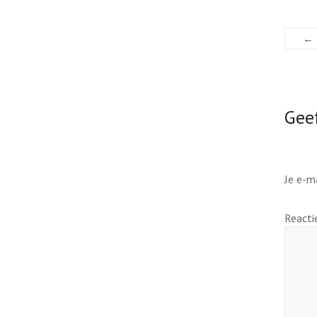
←
Geef
Je e-m
React