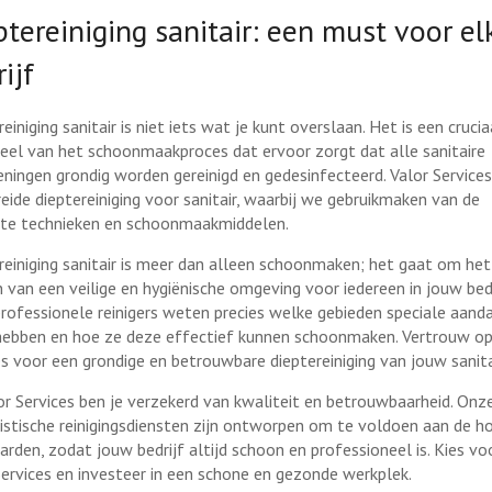
ptereiniging sanitair: een must voor el
ijf
einiging sanitair is niet iets wat je kunt overslaan. Het is een crucia
eel van het schoonmaakproces dat ervoor zorgt dat alle sanitaire
eningen grondig worden gereinigd en gedesinfecteerd. Valor Services
reide dieptereiniging voor sanitair, waarbij we gebruikmaken van de
te technieken en schoonmaakmiddelen.
reiniging sanitair is meer dan alleen schoonmaken; het gaat om het
n van een veilige en hygiënische omgeving voor iedereen in jouw bedr
rofessionele reinigers weten precies welke gebieden speciale aand
hebben en hoe ze deze effectief kunnen schoonmaken. Vertrouw op
es voor een grondige en betrouwbare dieptereiniging van jouw sanita
lor Services ben je verzekerd van kwaliteit en betrouwbaarheid. Onz
listische reinigingsdiensten zijn ontworpen om te voldoen aan de h
arden, zodat jouw bedrijf altijd schoon en professioneel is. Kies vo
Services en investeer in een schone en gezonde werkplek.