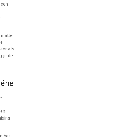
 een
e
m alle
de
eer als
g je de
iëne
e
een
niging
en het