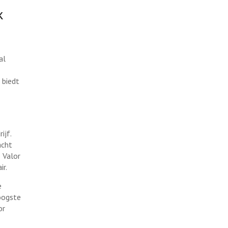
k
al
 biedt
ijf.
acht
 Valor
ir.
e
oogste
or