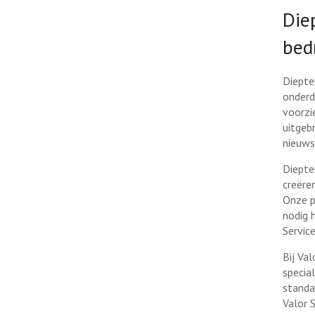
Die
bedr
Diepter
onderd
voorzi
uitgeb
nieuws
Diepte
creëre
Onze p
nodig 
Servic
Bij Va
specia
standa
Valor 