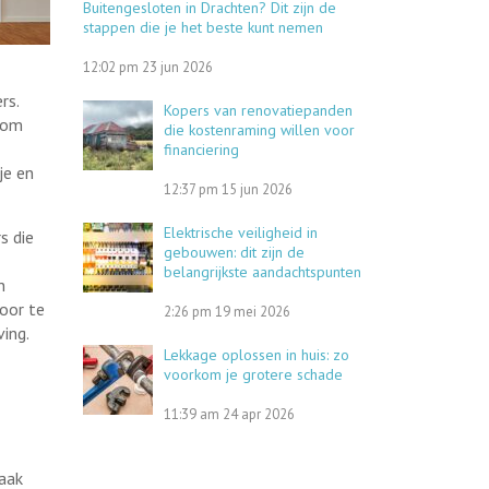
Buitengesloten in Drachten? Dit zijn de
stappen die je het beste kunt nemen
12:02 pm
23 jun 2026
rs.
Kopers van renovatiepanden
n om
die kostenraming willen voor
financiering
je en
12:37 pm
15 jun 2026
Elektrische veiligheid in
s die
gebouwen: dit zijn de
belangrijkste aandachtspunten
n
Door te
2:26 pm
19 mei 2026
ing.
Lekkage oplossen in huis: zo
voorkom je grotere schade
11:39 am
24 apr 2026
aak