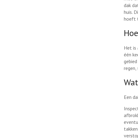
dak da
huis. 
hoeft 
Hoe
Het is
één kee
gebied
regen,
Wat
Een da
Inspec
afbrok
eventu
takken
versto