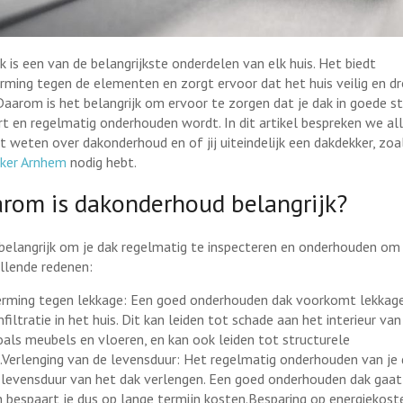
k is een van de belangrijkste onderdelen van elk huis. Het biedt
rming tegen de elementen en zorgt ervoor dat het huis veilig en d
. Daarom is het belangrijk om ervoor te zorgen dat je dak in goede s
rt en regelmatig onderhouden wordt. In dit artikel bespreken we al
t weten over dakonderhoud en of jij uiteindelijk een dakdekker, zoa
ker Arnhem
nodig hebt.
rom is dakonderhoud belangrijk?
 belangrijk om je dak regelmatig te inspecteren en onderhouden om
illende redenen:
rming tegen lekkage: Een goed onderhouden dak voorkomt lekkag
filtratie in het huis. Dit kan leiden tot schade aan het interieur van
zoals meubels en vloeren, en kan ook leiden tot structurele
.Verlenging van de levensduur: Het regelmatig onderhouden van je
 levensduur van het dak verlengen. Een goed onderhouden dak gaat
 bespaart je dus op lange termijn kosten.Besparing op energiekost