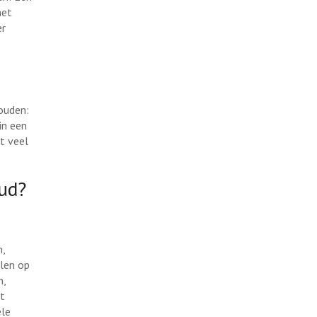
het
er
ouden:
 in een
t veel
ud?
n,
len op
n,
et
ele