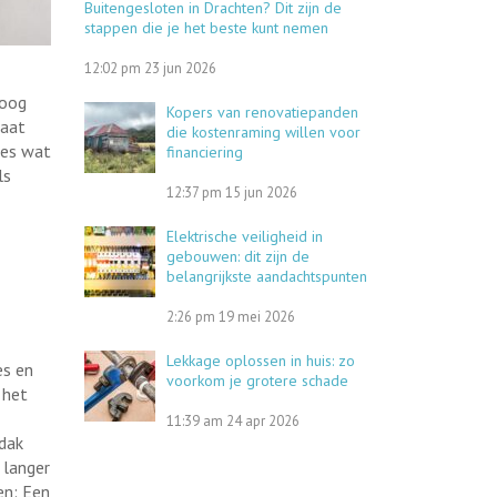
Buitengesloten in Drachten? Dit zijn de
stappen die je het beste kunt nemen
12:02 pm
23 jun 2026
roog
Kopers van renovatiepanden
taat
die kostenraming willen voor
les wat
financiering
ls
12:37 pm
15 jun 2026
Elektrische veiligheid in
gebouwen: dit zijn de
belangrijkste aandachtspunten
2:26 pm
19 mei 2026
Lekkage oplossen in huis: zo
es en
voorkom je grotere schade
 het
11:39 am
24 apr 2026
 dak
 langer
en: Een