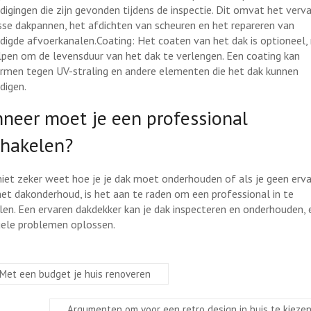
digingen die zijn gevonden tijdens de inspectie. Dit omvat het verv
sse dakpannen, het afdichten van scheuren en het repareren van
digde afvoerkanalen.Coating: Het coaten van het dak is optioneel,
lpen om de levensduur van het dak te verlengen. Een coating kan
rmen tegen UV-straling en andere elementen die het dak kunnen
digen.
neer moet je een professional
chakelen?
 niet zeker weet hoe je je dak moet onderhouden of als je geen erva
et dakonderhoud, is het aan te raden om een professional in te
len. Een ervaren dakdekker kan je dak inspecteren en onderhouden, 
ele problemen oplossen.
Met een budget je huis renoveren
Argumenten om voor een retro design in huis te kieze