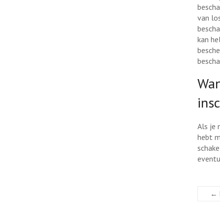
bescha
van lo
bescha
kan he
besche
bescha
Wan
ins
Als je
hebt m
schake
eventu
←