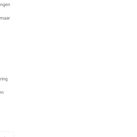
angen
 maar
ring
en
n
→