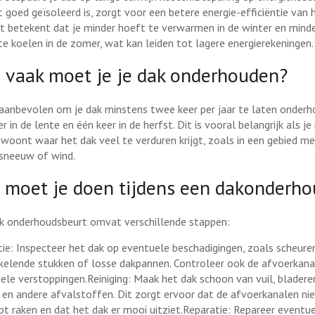
t goed geïsoleerd is, zorgt voor een betere energie-efficiëntie van 
Dit betekent dat je minder hoeft te verwarmen in de winter en mind
te koelen in de zomer, wat kan leiden tot lagere energierekeningen.
 vaak moet je je dak onderhouden?
 aanbevolen om je dak minstens twee keer per jaar te laten onderh
r in de lente en één keer in de herfst. Dit is vooral belangrijk als je
 woont waar het dak veel te verduren krijgt, zoals in een gebied me
 sneeuw of wind.
 moet je doen tijdens een dakonderho
k onderhoudsbeurt omvat verschillende stappen:
tie: Inspecteer het dak op eventuele beschadigingen, zoals scheure
kelende stukken of losse dakpannen. Controleer ook de afvoerkana
ele verstoppingen.Reiniging: Maak het dak schoon van vuil, bladere
 en andere afvalstoffen. Dit zorgt ervoor dat de afvoerkanalen ni
pt raken en dat het dak er mooi uitziet.Reparatie: Repareer eventu