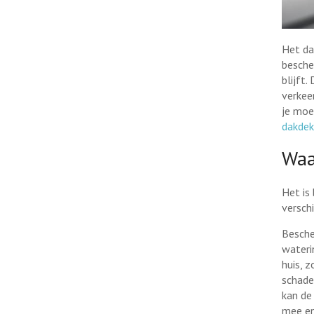
Het da
besche
blijft
verkee
je moe
dakdek
Waa
Het is
versch
Besche
waterin
huis, 
schade
kan de
mee en