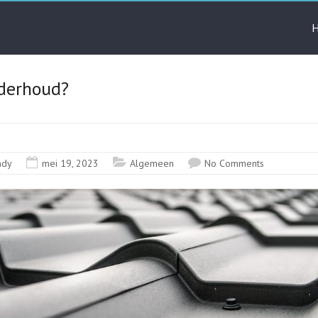
derhoud?
ndy
mei 19, 2023
Algemeen
No Comments