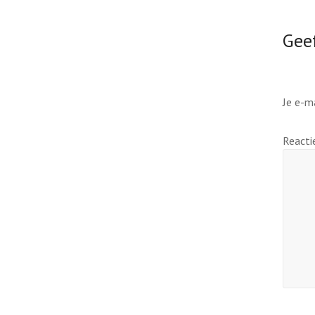
Geef
Je e-m
React