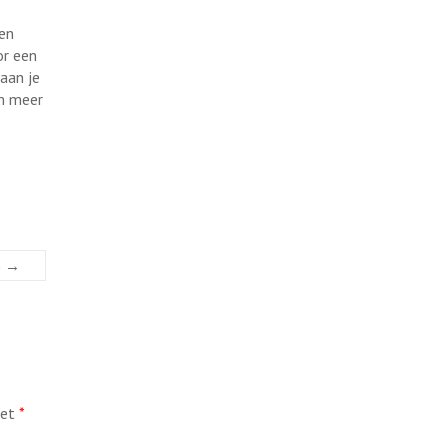
 en
or een
aan je
 meer
n
→
met
*