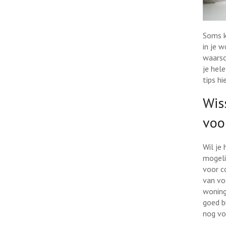
Soms k
in je w
waarsc
je hel
tips hi
Wis
voo
Wil je
mogeli
voor c
van vo
woning
goed b
nog vo