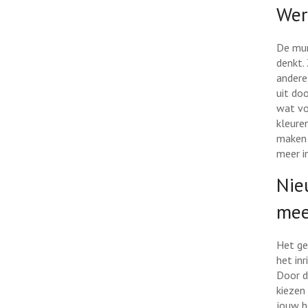
Wer
De mur
denkt.
andere 
uit do
wat voo
kleure
maken 
meer in
Nie
mee
Het geb
het in
Door d
kiezen
jouw h