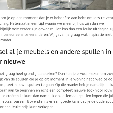
om je op een moment dat je er behoefte aan hebt om iets te ver
oning. Helemaal in een tijd waarin we meer bij huis zijn dan we
hijnlijk ooit eerder zijn geweest. Het kan dan een leuke uitdaging z
e interieur eens te veranderen. Wij geven je graag wat inspiratie me
eronder.
sel al je meubels en andere spullen in
r nieuwe
 het graag heel grondig aanpakken? Dan kun je ervoor kiezen om zo
jk van de spullen die je op dit moment in je woning hebt weg te do
ompleet nieuwe spullen te gaan. Op die manier heb je namelijk de 
oraf aan te beginnen en echt een compleet nieuwe look voor jouw
 te creëren. Je kunt dan namelijk ook allemaal spullen kopen die jui
ij elkaar passen. Bovendien is er een goede kans dat je de oude spul
or een leuke prijs kunt verkopen.