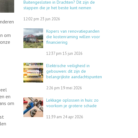
Buitengesloten in Drachten? Dit zijn de
stappen die je het beste kunt nemen
12:02 pm
23 jun 2026
anderen
Kopers van renovatiepanden
ijn om
die kostenraming willen voor
t onze
financiering
12:37 pm
15 jun 2026
Elektrische veiligheid in
gebouwen: dit zijn de
belangrijkste aandachtspunten
2:26 pm
19 mei 2026
veel
en en
Lekkage oplossen in huis: zo
kans om
voorkom je grotere schade
st
11:39 am
24 apr 2026
len