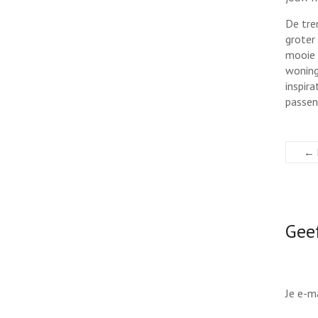
De tre
groter 
mooie 
woning
inspir
passe
←
Geef
Je e-m