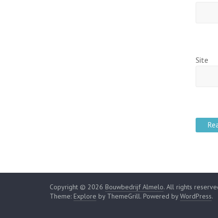
Site
Copyright © 2026
Bouwbedrijf Almelo
. All rights reserve
Theme:
Explore
by ThemeGrill. Powered by
WordPress
.