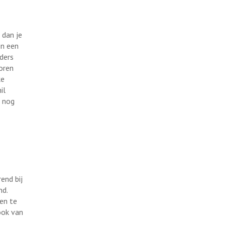
 dan je
en een
nders
voren
ke
il
 nog
end bij
nd.
en te
ook van