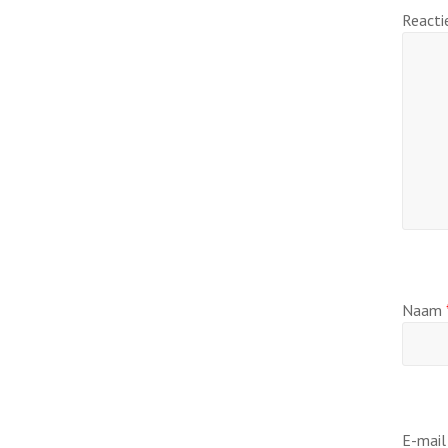
React
Naam
E-mai