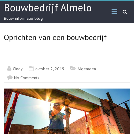
Skip
Bouwbedrijf Almelo
to
content
Bouw informatie blog
Oprichten van een bouwbedrijf
Cindy
oktober 2, 2019
Algemeen
No Comments